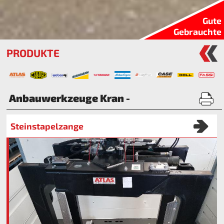
Gute
Gebrauchte
PRODUKTE
Anbauwerkzeuge Kran -
Steinstapelzange