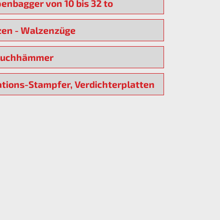
enbagger von 10 bis 32 to
en - Walzenzüge
ruchhämmer
ations-Stampfer, Verdichterplatten