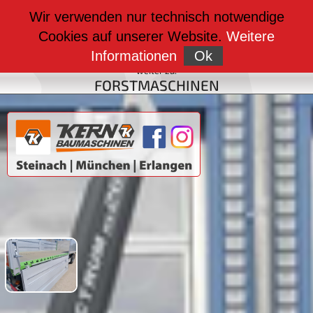
weiter zu:
Wir verwenden nur technisch notwendige
BAUMASCHINEN
Cookies auf unserer Website.
Weitere
weiter zu:
FAHRZEUGBAU
Informationen
Ok
weiter zu:
FORSTMASCHINEN