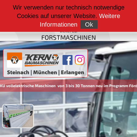
weiter zu:
Wir verwenden nur technisch notwendige
BAUMASCHINEN
Cookies auf unserer Website.
Weitere
weiter zu:
FAHRZEUGBAU
Informationen
Ok
weiter zu:
FORSTMASCHINEN
elektrische Maschinen von 3 bis 30 Tonnen neu im Programm Förderung