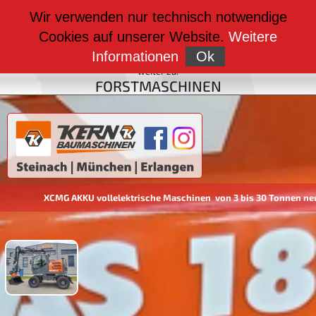
weiter zu:
Wir verwenden nur technisch notwendige
BAUMASCHINEN
Cookies auf unserer Website.
Weitere
weiter zu:
FAHRZEUGBAU
Informationen
Ok
weiter zu:
FORSTMASCHINEN
XCMG AKKU vollelektrische Maschinen von 3 bis 30 Tonnen neu im