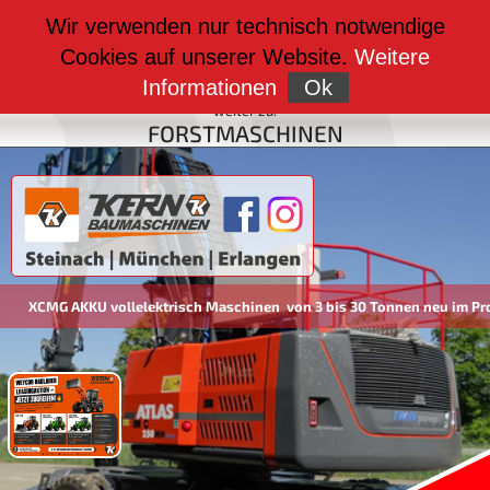
weiter zu:
Wir verwenden nur technisch notwendige
BAUMASCHINEN
Cookies auf unserer Website.
Weitere
weiter zu:
FAHRZEUGBAU
Informationen
Ok
weiter zu:
FORSTMASCHINEN
XCMG AKKU vollelektrisch Maschinen von 3 bis 30 Tonnen neu im Pro