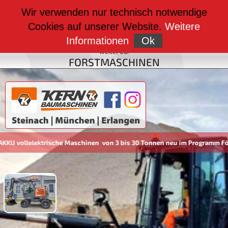
weiter zu:
Wir verwenden nur technisch notwendige
BAUMASCHINEN
Cookies auf unserer Website.
Weitere
weiter zu:
FAHRZEUGBAU
Informationen
Ok
weiter zu:
FORSTMASCHINEN
ollelektrische Maschinen von 3 bis 30 Tonnen neu im Programm Förde