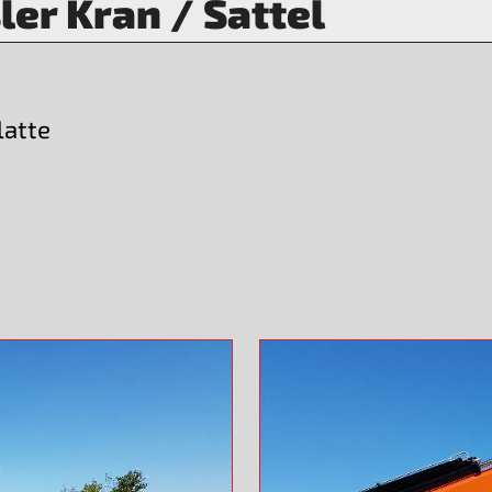
er Kran / Sattel
latte