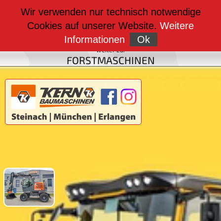
weiter zu:
Wir verwenden nur technisch notwendige
BAUMASCHINEN
Cookies auf unserer Website.
Weitere
weiter zu:
FAHRZEUGBAU
Informationen
Ok
weiter zu:
FORSTMASCHINEN