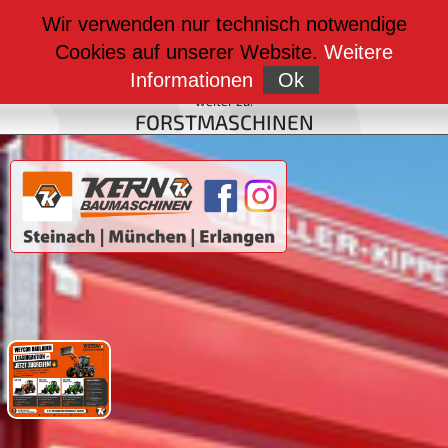
weiter zu:
Wir verwenden nur technisch notwendige
BAUMASCHINEN
Cookies auf unserer Website.
Weitere
weiter zu:
FAHRZEUGBAU
Informationen
Ok
weiter zu:
FORSTMASCHINEN